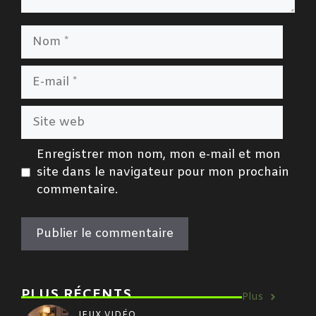
Nom
E-
mail
Site
web
Enregistrer mon nom, mon e-mail et mon
site dans le navigateur pour mon prochain
commentaire.
PLUS RÉCENTS
Plus
JEUX VIDÉO