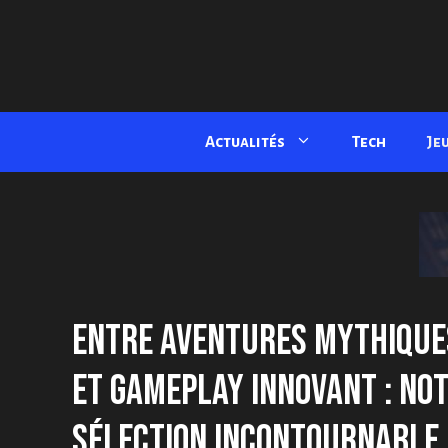
Aller
au
contenu
Actualités
Tech
Je
ENTRE AVENTURES MYTHIQUE
ET GAMEPLAY INNOVANT : NO
SÉLECTION INCONTOURNABLE 