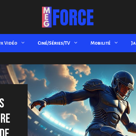
ux Vidéo
Ciné/Séries/TV
Mobilité
J
S
TRE
DE