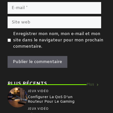
E-
mail
Site
web
Enregistrer mon nom, mon e-mail et mon
site dans le navigateur pour mon prochain
commentaire.
PLUS RÉCENTS
Plus
JEUX VIDÉO
Configurer La QoS D’un
Routeur Pour Le Gaming
JEUX VIDÉO