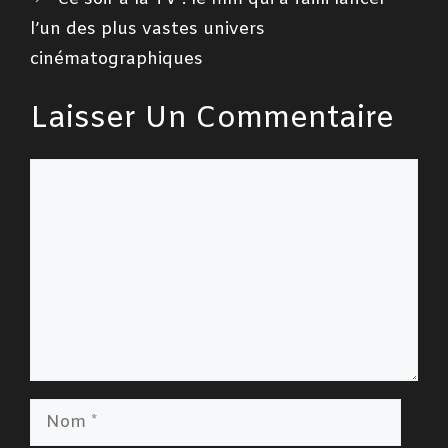
l’un des plus vastes univers
cinématographiques
Laisser Un Commentaire
Commentaire
Nom