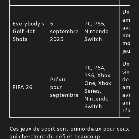
Un gol
amusa
Everybody’s
5
PC, PS5,
avec 
Golf Hot
septembre
Nintendo
nouve
Shots
2025
Switch
modes
jeu.
Une
PC, PS4,
simula
PS5, Xbox
Prévu
de foo
One, Xbox
FIFA 26
pour
améli
Series,
septembre
avec
Nintendo
anima
Switch
réalist
Ces jeux de sport sont primordiaux pour ceux
qui cherchent du défi et beaucoup