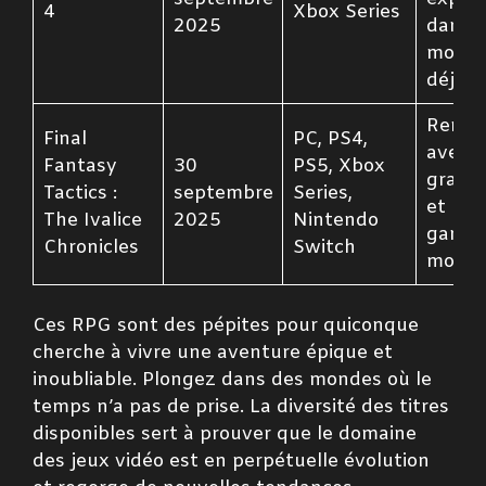
4
Xbox Series
2025
dans 
mond
déjant
Rema
Final
PC, PS4,
avec d
Fantasy
30
PS5, Xbox
graph
Tactics :
septembre
Series,
et un
The Ivalice
2025
Nintendo
gamep
Chronicles
Switch
modern
Ces RPG sont des pépites pour quiconque
cherche à vivre une aventure épique et
inoubliable. Plongez dans des mondes où le
temps n’a pas de prise. La diversité des titres
disponibles sert à prouver que le domaine
des jeux vidéo est en perpétuelle évolution