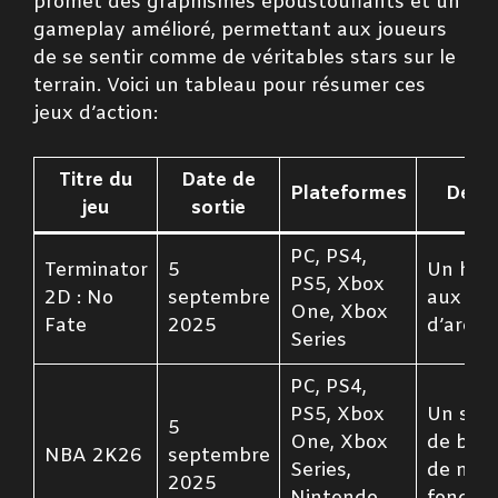
promet des graphismes époustouflants et un
gameplay amélioré, permettant aux joueurs
de se sentir comme de véritables stars sur le
terrain. Voici un tableau pour résumer ces
jeux d’action:
Titre du
Date de
Plateformes
Descr
jeu
sortie
PC, PS4,
Terminator
5
Un ho
PS5, Xbox
2D : No
septembre
aux jeu
One, Xbox
Fate
2025
d’arcad
Series
PC, PS4,
PS5, Xbox
Un sim
5
One, Xbox
de bask
NBA 2K26
septembre
Series,
de nouv
2025