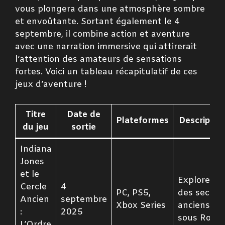
vous plongera dans une atmosphère sombre
et envoûtante. Sortant également le 4
septembre, il combine action et aventure
avec une narration immersive qui attirerait
l’attention des amateurs de sensations
fortes. Voici un tableau récapitulatif de ces
jeux d’aventure !
Titre
Date de
Plateformes
Descriptio
du jeu
sortie
Indiana
Jones
et le
Explorez
Cercle
4
PC, PS5,
des secret
Ancien
septembre
Xbox Series
anciens
:
2025
sous Rome
L’Ordre