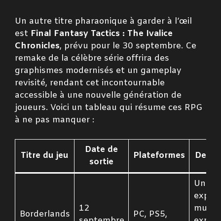
Un autre titre pharaonique à garder à l’œil
est
Final Fantasy Tactics : The Ivalice
Chronicles
, prévu pour le 30 septembre. Ce
remake de la célèbre série offrira des
graphismes modernisés et un gameplay
revisité, rendant cet incontournable
accessible à une nouvelle génération de
joueurs. Voici un tableau qui résume ces RPG
à ne pas manquer :
Date de
Titre du jeu
Plateformes
Descri
sortie
Une
expéri
12
multij
Borderlands
PC, PS5,
septembre
explos