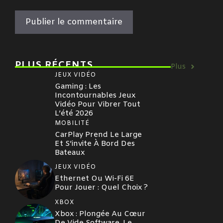
PLUS RÉCENTS
Plus
JEUX VIDÉO
Gaming : Les
Incontournables Jeux
Vidéo Pour Vibrer Tout
L’été 2026
MOBILITÉ
CarPlay Prend Le Large
Et S’invite À Bord Des
Bateaux
JEUX VIDÉO
Ethernet Ou Wi-Fi 6E
Pour Jouer : Quel Choix ?
XBOX
Xbox : Plongée Au Cœur
De Vide Software, Le