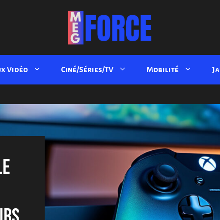
ux Vidéo
Ciné/Séries/TV
Mobilité
J
LE
URS