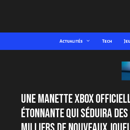
Aller
au
contenu
Actualités
Tech
Je
UNE MANETTE XBOX OFFICIEL
ÉTONNANTE QUI SÉDUIRA DES
MILLIERS DE NOUVEAUX JOUE