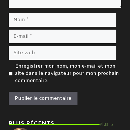
Nom
E-
mail
Site
web
Enregistrer mon nom, mon e-mail et mon
site dans le navigateur pour mon prochain
commentaire.
PLUS RÉCENTS
Plus